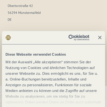
Obertorstraße 42
56294 Münstermaifeld
DE
Tel.:
(0049) 2605953773
E-Mail:
info@loeffelslandhaus.de
Webseite:
www.loeffelslandhaus.de
Diese Webseite verwendet Cookies
Mit der Auswahl „Alle akzeptieren“ stimmen Sie der
Anreise planen
Nutzung von Cookies und ähnlichen Technologien auf
unserer Webseite zu. Dies ermöglicht es uns, für Sie u.
a. Online-Buchungen bereitzustellen, Inhalte und
Anzeigen zu personalisieren, Funktionen für soziale
Medien anbieten zu können und die Zugriffe auf unsere
Website zu analysieren, um sie stetig für Sie zu
optimieren. Dabei werden Daten an Dritte auch außerhalb