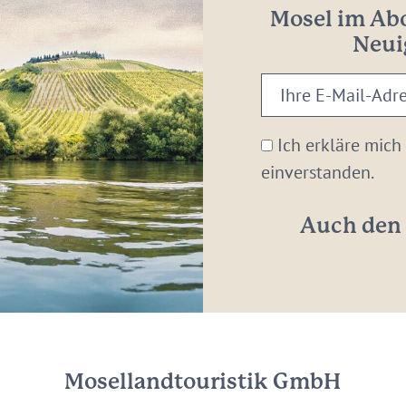
Mosel im Abo
Neui
Ihre
E-
Mail-
Ich erkläre mich
Adresse:
einverstanden.
*
Auch den 
Mosellandtouristik GmbH