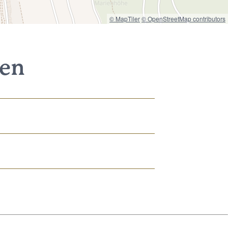
© MapTiler
© OpenStreetMap contributors
nen