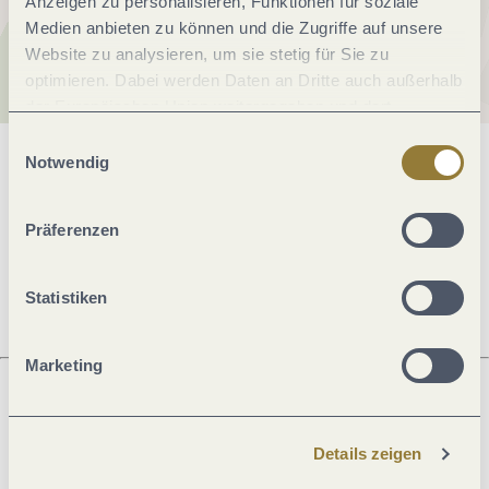
Anzeigen zu personalisieren, Funktionen für soziale
Medien anbieten zu können und die Zugriffe auf unsere
Website zu analysieren, um sie stetig für Sie zu
optimieren. Dabei werden Daten an Dritte auch außerhalb
der Europäischen Union weitergegeben und dort
verarbeitet. Diese Einwilligung ist freiwillig und kann
Einwilligungsauswahl
jederzeit widerrufen werden. Mit der Auswahl "Alle
Notwendig
Allgemeine Informationen
ablehnen" kann es zu Beeinträchtigungen in der Nutzung
unserer Webseite kommen.
Präferenzen
Öffnungszeiten
Statistiken
Marketing
Was möchtest du als nächstes tun?
Details zeigen