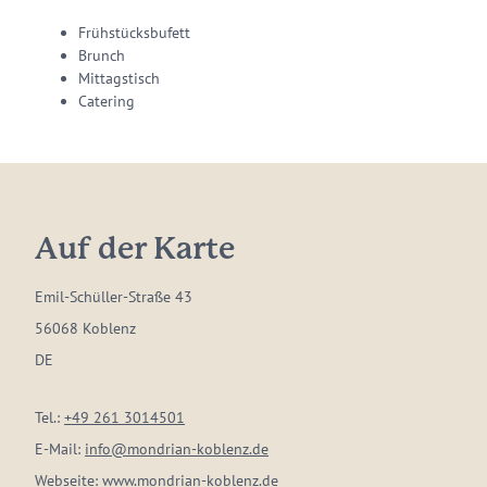
Frühstücksbufett
Brunch
Mittagstisch
Catering
Auf der Karte
Emil-Schüller-Straße 43
56068 Koblenz
DE
Tel.:
+49 261 3014501
E-Mail:
info@mondrian-koblenz.de
Webseite:
www.mondrian-koblenz.de