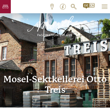
Mosel-Sektkellerei Otto
Treis
© Zeller Land Tourismus GmbH