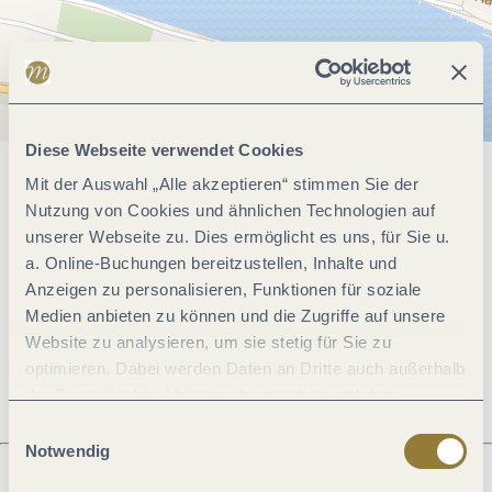
Diese Webseite verwendet Cookies
Mit der Auswahl „Alle akzeptieren“ stimmen Sie der
Allgemeine Informationen
Nutzung von Cookies und ähnlichen Technologien auf
unserer Webseite zu. Dies ermöglicht es uns, für Sie u.
a. Online-Buchungen bereitzustellen, Inhalte und
Öffnungszeiten
Anzeigen zu personalisieren, Funktionen für soziale
Medien anbieten zu können und die Zugriffe auf unsere
Website zu analysieren, um sie stetig für Sie zu
Ruhetage
optimieren. Dabei werden Daten an Dritte auch außerhalb
der Europäischen Union weitergegeben und dort
verarbeitet. Diese Einwilligung ist freiwillig und kann
Einwilligungsauswahl
jederzeit widerrufen werden. Mit der Auswahl "Alle
Notwendig
ablehnen" kann es zu Beeinträchtigungen in der Nutzung