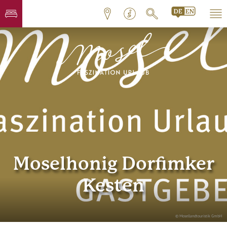
Moselhonig Dorfimker
Kesten
© Mosellandtouristik GmbH