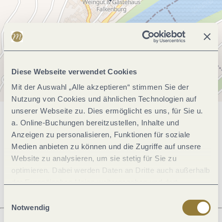
Diese Webseite verwendet Cookies
Mit der Auswahl „Alle akzeptieren“ stimmen Sie der
Nutzung von Cookies und ähnlichen Technologien auf
unserer Webseite zu. Dies ermöglicht es uns, für Sie u.
a. Online-Buchungen bereitzustellen, Inhalte und
Allgemeine Informationen
Anzeigen zu personalisieren, Funktionen für soziale
Medien anbieten zu können und die Zugriffe auf unsere
Website zu analysieren, um sie stetig für Sie zu
Öffnungszeiten
optimieren. Dabei werden Daten an Dritte auch außerhalb
der Europäischen Union weitergegeben und dort
verarbeitet. Diese Einwilligung ist freiwillig und kann
Einwilligungsauswahl
jederzeit widerrufen werden. Mit der Auswahl "Alle
Notwendig
ablehnen" kann es zu Beeinträchtigungen in der Nutzung