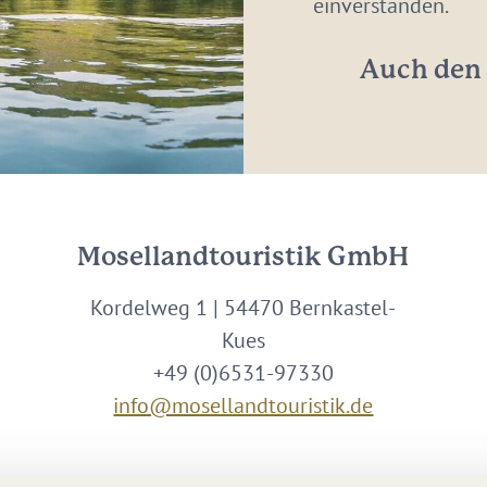
Adresse:
einverstanden.
*
Auch den 
Mosellandtouristik GmbH
Kordelweg 1 | 54470 Bernkastel-
Kues
+49 (0)6531-97330
info@mosellandtouristik.de