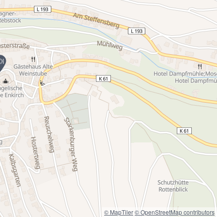
© MapTiler
© OpenStreetMap contributors