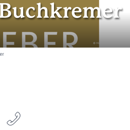
g Buchkremer
© Mosellandtouristik GmbH
er