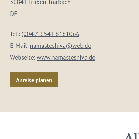
56841 Traben-Trarbach
DE
Tel.:
(0049) 6541 8181066
E-Mail:
namasteshiva@web.de
Webseite:
www.namasteshiva.de
Anreise planen