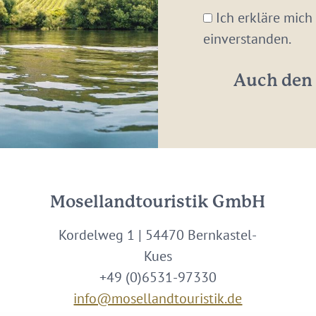
Mail-
Ich erkläre mich
Adresse:
einverstanden.
*
Auch den 
Mosellandtouristik GmbH
Kordelweg 1 | 54470 Bernkastel-
Kues
+49 (0)6531-97330
info@mosellandtouristik.de