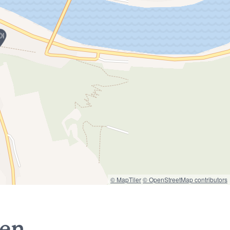
© MapTiler
© OpenStreetMap contributors