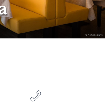
a
© Namaste Shiva