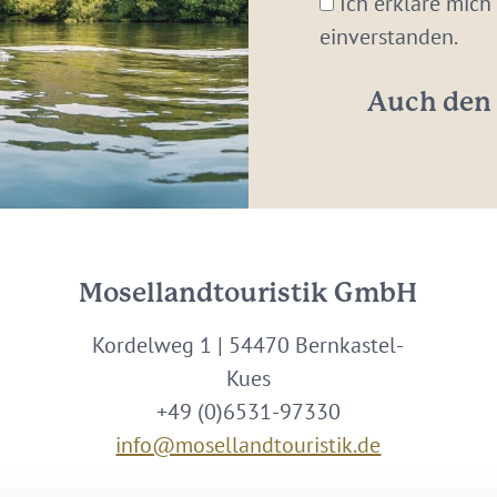
Ich erkläre mich
Adresse:
einverstanden.
*
Auch den 
Mosellandtouristik GmbH
Kordelweg 1 | 54470 Bernkastel-
Kues
+49 (0)6531-97330
info@mosellandtouristik.de