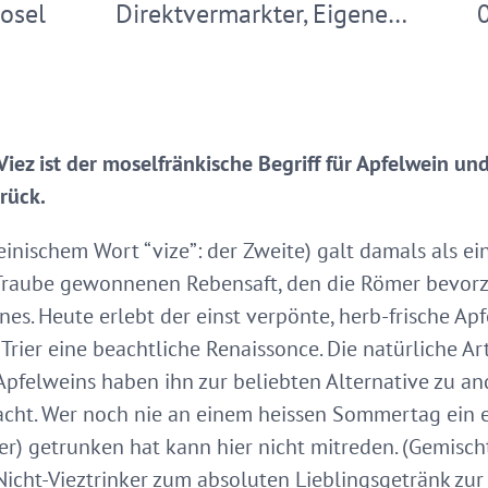
osel
Direktvermarkter, Eigene…
iez ist der moselfränkische Begriff für Apfelwein und
rück.
einischem Wort “vize”: der Zweite) galt damals als ei
 Traube gewonnenen Rebensaft, den die Römer bevorzu
es. Heute erlebt der einst verpönte, herb-frische Apf
rier eine beachtliche Renaissonce. Die natürliche 
Apfelweins haben ihn zur beliebten Alternative zu a
ht. Wer noch nie an einem heissen Sommertag ein eis
er) getrunken hat kann hier nicht mitreden. (Gemisch
Nicht-Vieztrinker zum absoluten Lieblingsgetränk zur