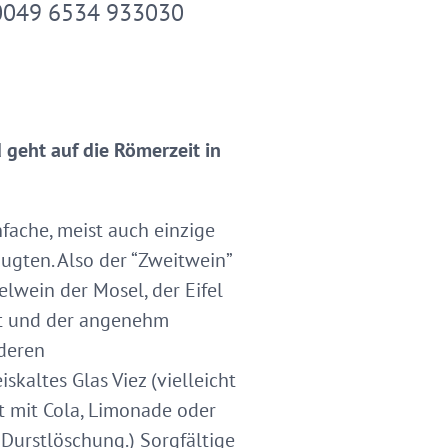
0049 6534 933030
 geht auf die Römerzeit in
nfache, meist auch einzige
gten. Also der “Zweitwein”
elwein der Mosel, der Eifel
Art und der angenehm
nderen
kaltes Glas Viez (vielleicht
t mit Cola, Limonade oder
 Durstlöschung.) Sorgfältige