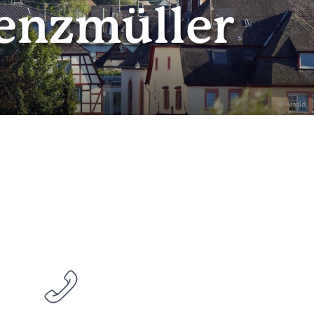
enzmüller
© Arnoldi