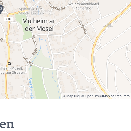
© MapTiler
© OpenStreetMap contributors
nen