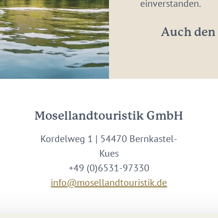
Adresse:
einverstanden.
*
Auch den 
Mosellandtouristik GmbH
Kordelweg 1 | 54470 Bernkastel-
Kues
+49 (0)6531-97330
info@mosellandtouristik.de