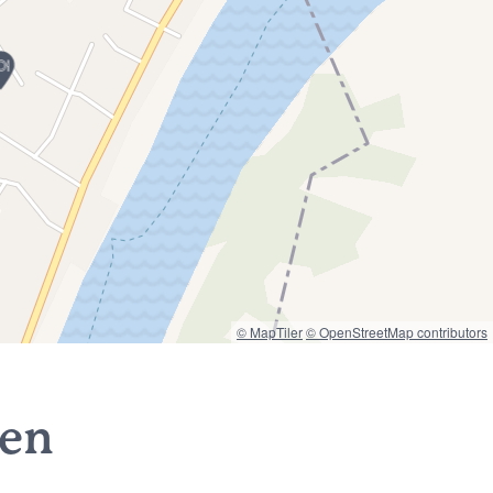
© MapTiler
© OpenStreetMap contributors
nen