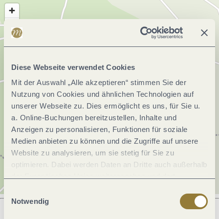
Diese Webseite verwendet Cookies
Mit der Auswahl „Alle akzeptieren“ stimmen Sie der
Nutzung von Cookies und ähnlichen Technologien auf
unserer Webseite zu. Dies ermöglicht es uns, für Sie u.
a. Online-Buchungen bereitzustellen, Inhalte und
Anzeigen zu personalisieren, Funktionen für soziale
Medien anbieten zu können und die Zugriffe auf unsere
Website zu analysieren, um sie stetig für Sie zu
optimieren. Dabei werden Daten an Dritte auch außerhalb
der Europäischen Union weitergegeben und dort
verarbeitet. Diese Einwilligung ist freiwillig und kann
Einwilligungsauswahl
jederzeit widerrufen werden. Mit der Auswahl "Alle
Notwendig
ablehnen" kann es zu Beeinträchtigungen in der Nutzung