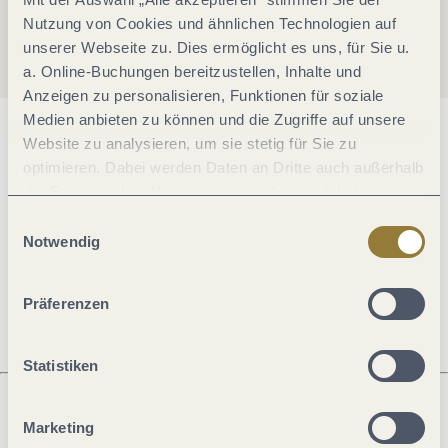
Nutzung von Cookies und ähnlichen Technologien auf
unserer Webseite zu. Dies ermöglicht es uns, für Sie u.
a. Online-Buchungen bereitzustellen, Inhalte und
Anzeigen zu personalisieren, Funktionen für soziale
Medien anbieten zu können und die Zugriffe auf unsere
Allgemeine Informationen
Website zu analysieren, um sie stetig für Sie zu
optimieren. Dabei werden Daten an Dritte auch außerhalb
der Europäischen Union weitergegeben und dort
verarbeitet. Diese Einwilligung ist freiwillig und kann
Einwilligungsauswahl
Öffnungszeiten
jederzeit widerrufen werden. Mit der Auswahl "Alle
Notwendig
ablehnen" kann es zu Beeinträchtigungen in der Nutzung
Ruhetage
unserer Webseite kommen.
Präferenzen
Statistiken
Marketing
Was möchtest du als nächstes tun?