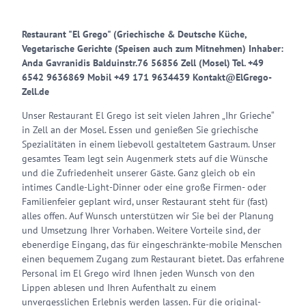
Restaurant "El Grego" (Griechische & Deutsche Küche,
Vegetarische Gerichte (Speisen auch zum Mitnehmen) Inhaber:
Anda Gavranidis Balduinstr.76 56856 Zell (Mosel) Tel. +49
6542 9636869 Mobil +49 171 9634439 Kontakt@ElGrego-
Zell.de
Unser Restaurant El Grego ist seit vielen Jahren „Ihr Grieche“
in Zell an der Mosel. Essen und genießen Sie griechische
Spezialitäten in einem liebevoll gestaltetem Gastraum. Unser
gesamtes Team legt sein Augenmerk stets auf die Wünsche
und die Zufriedenheit unserer Gäste. Ganz gleich ob ein
intimes Candle-Light-Dinner oder eine große Firmen- oder
Familienfeier geplant wird, unser Restaurant steht für (fast)
alles offen. Auf Wunsch unterstützen wir Sie bei der Planung
und Umsetzung Ihrer Vorhaben. Weitere Vorteile sind, der
ebenerdige Eingang, das für eingeschränkte-mobile Menschen
einen bequemem Zugang zum Restaurant bietet. Das erfahrene
Personal im El Grego wird Ihnen jeden Wunsch von den
Lippen ablesen und Ihren Aufenthalt zu einem
unvergesslichen Erlebnis werden lassen. Für die original-