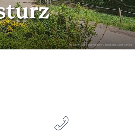
sturz
© Wein- und Ferienregion Bernkastel-Kues GmbH