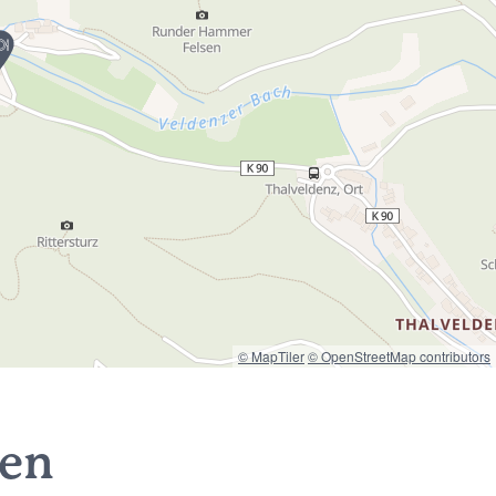
© MapTiler
© OpenStreetMap contributors
nen