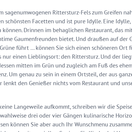
 sagenumwogenen Rittersturz-Fels zum Greifen nah,
schönsten Facetten und ist pure Idylle. Eine Idylle, 
 können. Drinnen im behaglichen Restaurant, das m
ntime Gaumenfreunden bietet. Und draußen auf der G
Grüne führt … können Sie sich einen schöneren Ort fü
 nur einen Lieblingsort: den Rittersturz. Und der li
ttdessen mitten im Grün und zugleich am Fuß des ehe
z. Um genau zu sein in einem Ortsteil, der aus ganz
ier lenkt den Genießer nichts vom Restaurant und uns
e Langeweile aufkommt, schreiben wir die Speisen
wahlweise drei oder vier Gängen kulinarische Horizo
eisen können Sie aber auch Ihr Wunschmenu zusammen