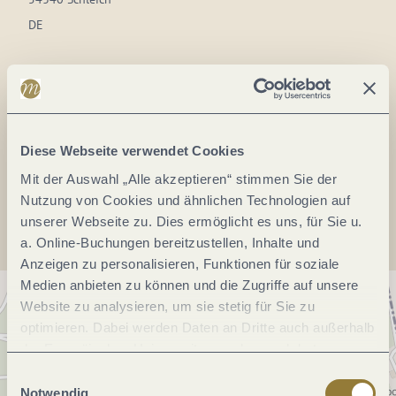
DE
Tel.:
(0049) 6507 9988912
E-Mail:
schleicherkuckuck-halbauer@web.de
Webseite:
schleicher-kuckuck.metro.bar/?lang=de
Diese Webseite verwendet Cookies
Mit der Auswahl „Alle akzeptieren“ stimmen Sie der
Anreise planen
Nutzung von Cookies und ähnlichen Technologien auf
unserer Webseite zu. Dies ermöglicht es uns, für Sie u.
a. Online-Buchungen bereitzustellen, Inhalte und
Anzeigen zu personalisieren, Funktionen für soziale
Medien anbieten zu können und die Zugriffe auf unsere
Website zu analysieren, um sie stetig für Sie zu
optimieren. Dabei werden Daten an Dritte auch außerhalb
der Europäischen Union weitergegeben und dort
verarbeitet. Diese Einwilligung ist freiwillig und kann
Einwilligungsauswahl
jederzeit widerrufen werden. Mit der Auswahl "Alle
Notwendig