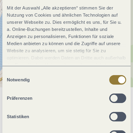
Mit der Auswahl „Alle akzeptieren“ stimmen Sie der
Nutzung von Cookies und ähnlichen Technologien auf
unserer Webseite zu. Dies ermöglicht es uns, für Sie u.
a. Online-Buchungen bereitzustellen, Inhalte und
Anzeigen zu personalisieren, Funktionen für soziale
Medien anbieten zu können und die Zugriffe auf unsere
Website zu analysieren, um sie stetig für Sie zu
optimieren. Dabei werden Daten an Dritte auch außerhalb
der Europäischen Union weitergegeben und dort
verarbeitet. Diese Einwilligung ist freiwillig und kann
Einwilligungsauswahl
jederzeit widerrufen werden. Mit der Auswahl "Alle
Notwendig
ablehnen" kann es zu Beeinträchtigungen in der Nutzung
unserer Webseite kommen.
Präferenzen
Allgemeine Informationen
Statistiken
Öffnungszeiten