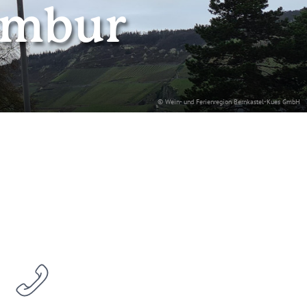
ambur
© Wein- und Ferienregion Bernkastel-Kues GmbH