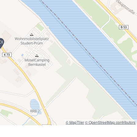
© MapTiler
© OpenStreetMap contributors