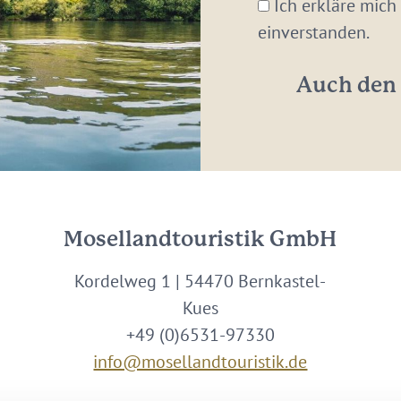
Mail-
Ich erkläre mich
Adresse:
einverstanden.
*
Auch den 
Mosellandtouristik GmbH
Kordelweg 1 | 54470 Bernkastel-
Kues
+49 (0)6531-97330
info@mosellandtouristik.de