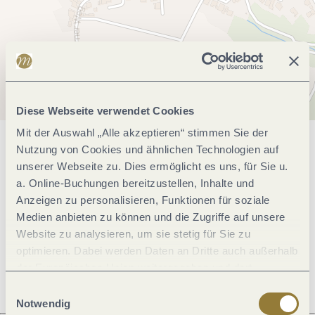
Diese Webseite verwendet Cookies
Mit der Auswahl „Alle akzeptieren“ stimmen Sie der
Nutzung von Cookies und ähnlichen Technologien auf
Allgemeine Informationen
unserer Webseite zu. Dies ermöglicht es uns, für Sie u.
a. Online-Buchungen bereitzustellen, Inhalte und
Anzeigen zu personalisieren, Funktionen für soziale
Öffnungszeiten
Medien anbieten zu können und die Zugriffe auf unsere
Website zu analysieren, um sie stetig für Sie zu
Ruhetage
optimieren. Dabei werden Daten an Dritte auch außerhalb
der Europäischen Union weitergegeben und dort
verarbeitet. Diese Einwilligung ist freiwillig und kann
Einwilligungsauswahl
jederzeit widerrufen werden. Mit der Auswahl "Alle
Notwendig