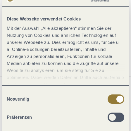
Allgemeine Informationen
Diese Webseite verwendet Cookies
Mit der Auswahl „Alle akzeptieren“ stimmen Sie der
Öffnungszeiten
Nutzung von Cookies und ähnlichen Technologien auf
unserer Webseite zu. Dies ermöglicht es uns, für Sie u.
a. Online-Buchungen bereitzustellen, Inhalte und
Ruhetage
Anzeigen zu personalisieren, Funktionen für soziale
Medien anbieten zu können und die Zugriffe auf unsere
Website zu analysieren, um sie stetig für Sie zu
optimieren. Dabei werden Daten an Dritte auch außerhalb
der Europäischen Union weitergegeben und dort
verarbeitet. Diese Einwilligung ist freiwillig und kann
Einwilligungsauswahl
Was möchtest du als nächstes tun?
jederzeit widerrufen werden. Mit der Auswahl "Alle
Notwendig
ablehnen" kann es zu Beeinträchtigungen in der Nutzung
unserer Webseite kommen.
Präferenzen
Anreise planen
PDF erzeugen