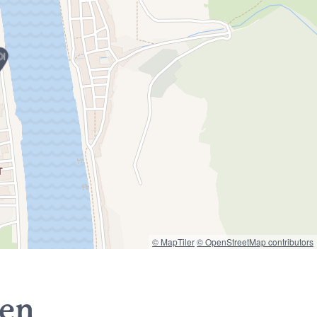
© MapTiler
© OpenStreetMap contributors
nen