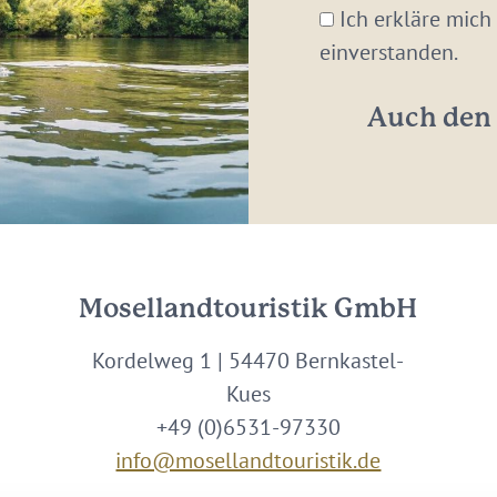
Mail-
Ich erkläre mich
Adresse:
einverstanden.
*
Auch den 
Mosellandtouristik GmbH
Kordelweg 1 | 54470 Bernkastel-
Kues
+49 (0)6531-97330
info@mosellandtouristik.de