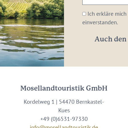
E-
Mail-
Ich erkläre mich
Adresse:
einverstanden.
*
Auch den 
Mosellandtouristik GmbH
Kordelweg 1 | 54470 Bernkastel-
Kues
+49 (0)6531-97330
info@mosellandtouristik.de