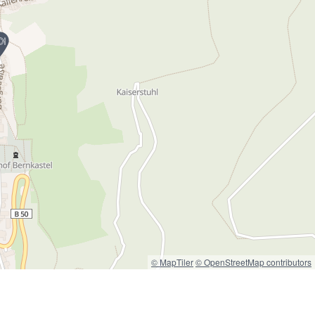
© MapTiler
© OpenStreetMap contributors