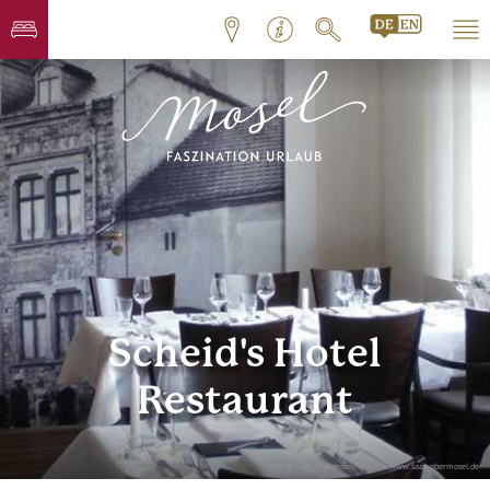
Scheid's Hotel
Restaurant
© Saar-Obermosel-Touristik www.saar-obermosel.de