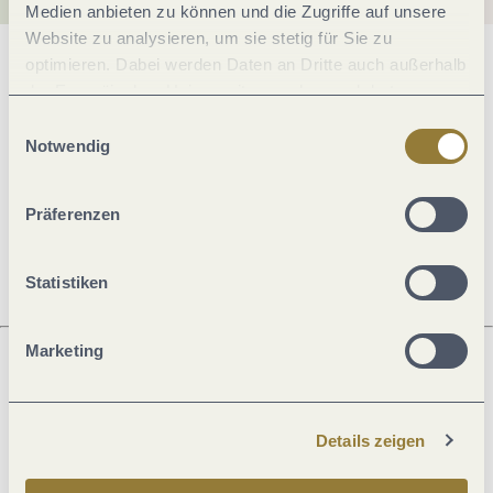
Medien anbieten zu können und die Zugriffe auf unsere
Website zu analysieren, um sie stetig für Sie zu
optimieren. Dabei werden Daten an Dritte auch außerhalb
Allgemeine Informationen
der Europäischen Union weitergegeben und dort
verarbeitet. Diese Einwilligung ist freiwillig und kann
Einwilligungsauswahl
jederzeit widerrufen werden. Mit der Auswahl "Alle
Notwendig
Öffnungszeiten
ablehnen" kann es zu Beeinträchtigungen in der Nutzung
unserer Webseite kommen.
Präferenzen
Ruhetage
Statistiken
Marketing
Was möchtest du als nächstes tun?
Details zeigen