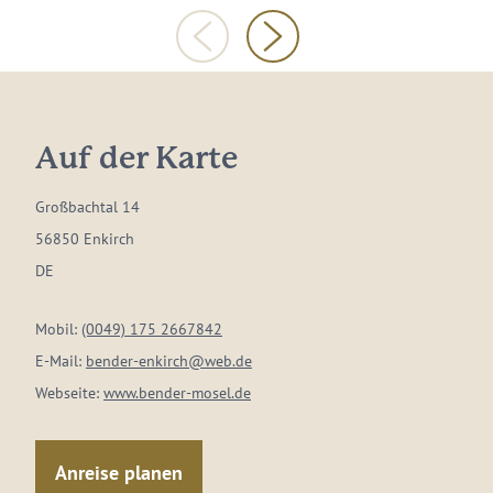
Auf der Karte
Großbachtal 14
56850 Enkirch
DE
Mobil:
(0049) 175 2667842
E-Mail:
bender-enkirch@web.de
Webseite:
www.bender-mosel.de
Anreise planen