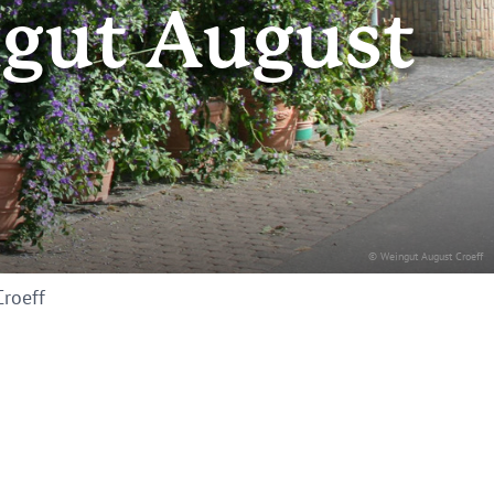
ngut August
© Weingut August Croeff
Croeff