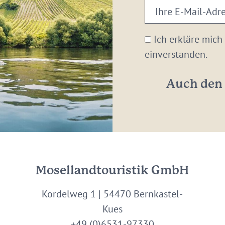
Ihre
E-
Mail-
Ich erkläre mich
Adresse:
einverstanden.
*
Auch den 
Mosellandtouristik GmbH
Kordelweg 1 | 54470 Bernkastel-
Kues
+49 (0)6531-97330