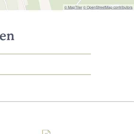
© MapTiler
© OpenStreetMap contributors
nen