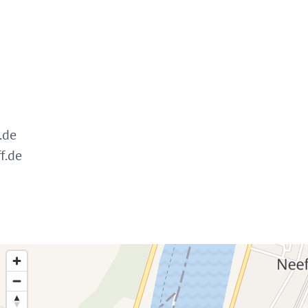
.de
f.de