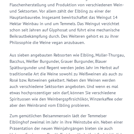
Flaschenherstellung und Produktion von verschiedenen Wein-
und Sektsorten. Vor allem zählt der Elbling zu einer der
Hauptanbaurebe. Insgesamt bewirtschaftet das Weingut 14
Hektar Weinbau in und um Temmels. Das Weingut verzichtet
schon seit Jahren auf Glyphosat und führt eine mechanische
Beikrautbekämpfung durch. Des Weiteren gehört es zu ihrer
Philosophie die Weine vegan anzubauen.
Aus sieben angebauten Rebsorten wie Elbling, Müller-Thurgau,
Bacchus, Weißer Burgunder, Grauer Burgunder, Blauer
Spätburgunder und Regent werden jedes Jahr im Herbst auf
traditionelle Art die Weine sowohl zu Weißweinen als auch zu
Rosé bzw. Rotweinen gekeltert. Neben den Weinen werden
auch verschiedene Sektsorten angeboten. Und wenn es mal
etwas hochprozentiger sein darf, können Sie verschiedene
Spirituosen wie den Weinbergspfirsichlikör, Winzerkaffee oder
aber den Weinbrand vom Elbling probieren.
Zum gemütlichen Beisammensein lädt der Temmelser
Elblinghof zweimal im Jahr in ihre Weinstube ein. Neben einer
Präsentation der neuen Weinjahrgängen bieten sie auch