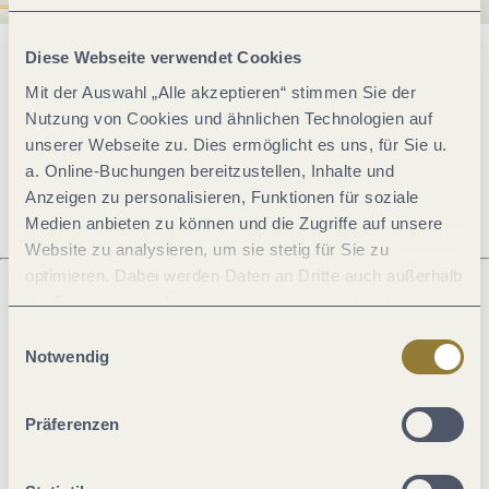
Diese Webseite verwendet Cookies
Allgemeine Informationen
Mit der Auswahl „Alle akzeptieren“ stimmen Sie der
Nutzung von Cookies und ähnlichen Technologien auf
unserer Webseite zu. Dies ermöglicht es uns, für Sie u.
Ruhetage
a. Online-Buchungen bereitzustellen, Inhalte und
Anzeigen zu personalisieren, Funktionen für soziale
Medien anbieten zu können und die Zugriffe auf unsere
Website zu analysieren, um sie stetig für Sie zu
optimieren. Dabei werden Daten an Dritte auch außerhalb
der Europäischen Union weitergegeben und dort
verarbeitet. Diese Einwilligung ist freiwillig und kann
Was möchtest du als nächstes tun?
Einwilligungsauswahl
jederzeit widerrufen werden. Mit der Auswahl "Alle
Notwendig
ablehnen" kann es zu Beeinträchtigungen in der Nutzung
unserer Webseite kommen.
Präferenzen
Anreise planen
PDF erzeugen