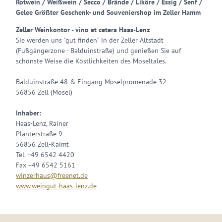
Rotwein / Weißwein / Secco / Brände / Liköre / Essig / Senf /
Gelee Größter Geschenk- und Souveniershop im Zeller Hamm
Zeller Weinkontor - vino et cetera Haas-Lenz
Sie werden uns "gut finden" in der Zeller Altstadt
(Fußgängerzone - Balduinstraße) und genießen Sie auf
schönste Weise die Köstlichkeiten des Moseltales.
Balduinstraße 48 & Eingang Moselpromenade 32
56856 Zell (Mosel)
Inhaber:
Haas-Lenz, Rainer
Plänterstraße 9
56856 Zell-Kaimt
Tel. +49 6542 4420
Fax +49 6542 5161
winzerhaus@freenet.de
www.weingut-haas-lenz.de