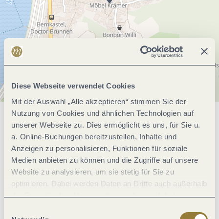
Diese Webseite verwendet Cookies
Mit der Auswahl „Alle akzeptieren“ stimmen Sie der
Nutzung von Cookies und ähnlichen Technologien auf
Allgemeine Informationen
unserer Webseite zu. Dies ermöglicht es uns, für Sie u.
a. Online-Buchungen bereitzustellen, Inhalte und
Anzeigen zu personalisieren, Funktionen für soziale
Medien anbieten zu können und die Zugriffe auf unsere
Öffnungszeiten
Website zu analysieren, um sie stetig für Sie zu
optimieren. Dabei werden Daten an Dritte auch außerhalb
Ruhetage
der Europäischen Union weitergegeben und dort
verarbeitet. Diese Einwilligung ist freiwillig und kann
Einwilligungsauswahl
jederzeit widerrufen werden. Mit der Auswahl "Alle