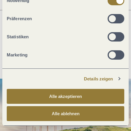
Notwendig
ablehnen" kann es zu Beeinträchtigungen in der Nutzung
unserer Webseite kommen.
Präferenzen
Was möchtest du als nächstes tun?
Statistiken
Marketing
Anreise planen
PDF erzeugen
Details zeigen
Alle akzeptieren
Alle ablehnen