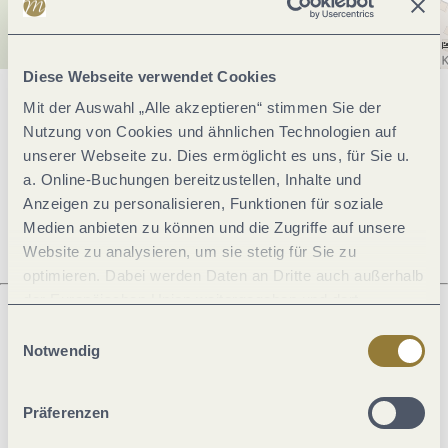
Diese Webseite verwendet Cookies
Mit der Auswahl „Alle akzeptieren“ stimmen Sie der
Allgemeine Informationen
Nutzung von Cookies und ähnlichen Technologien auf
unserer Webseite zu. Dies ermöglicht es uns, für Sie u.
a. Online-Buchungen bereitzustellen, Inhalte und
Öffnungszeiten
Anzeigen zu personalisieren, Funktionen für soziale
Medien anbieten zu können und die Zugriffe auf unsere
Website zu analysieren, um sie stetig für Sie zu
optimieren. Dabei werden Daten an Dritte auch außerhalb
der Europäischen Union weitergegeben und dort
verarbeitet. Diese Einwilligung ist freiwillig und kann
Einwilligungsauswahl
jederzeit widerrufen werden. Mit der Auswahl "Alle
Notwendig
Was möchtest du als nächstes tun?
ablehnen" kann es zu Beeinträchtigungen in der Nutzung
unserer Webseite kommen.
Präferenzen