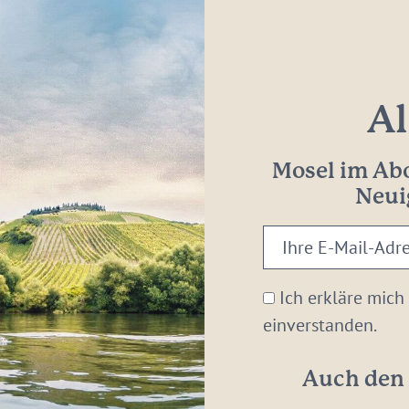
Al
Mosel im Abo
Neui
Ihre
E-
Mail-
Ich erkläre mich
Adresse:
einverstanden.
*
Auch den 