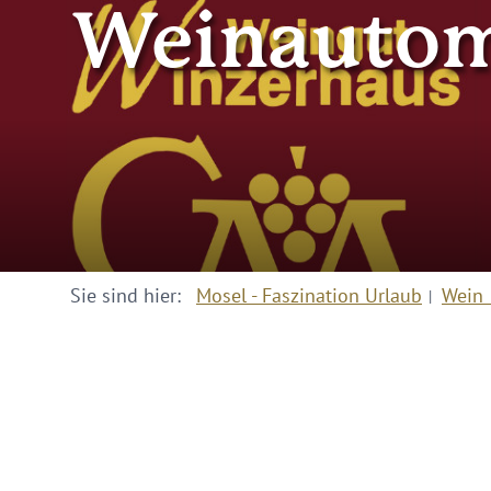
Weinautom
Sie sind hier:
Mosel - Faszination Urlaub
Wein 