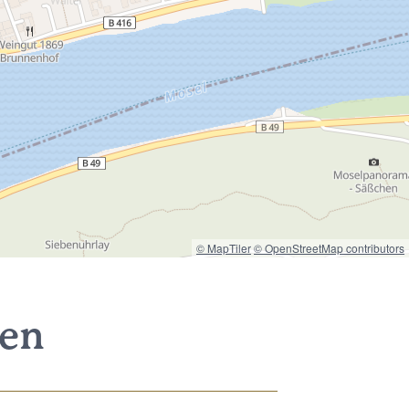
© MapTiler
© OpenStreetMap contributors
nen