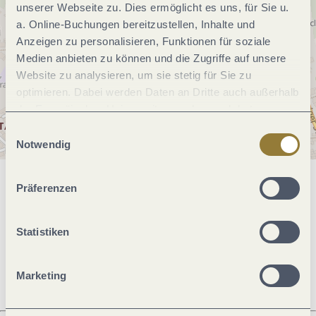
unserer Webseite zu. Dies ermöglicht es uns, für Sie u.
a. Online-Buchungen bereitzustellen, Inhalte und
Anzeigen zu personalisieren, Funktionen für soziale
Medien anbieten zu können und die Zugriffe auf unsere
Website zu analysieren, um sie stetig für Sie zu
optimieren. Dabei werden Daten an Dritte auch außerhalb
der Europäischen Union weitergegeben und dort
verarbeitet. Diese Einwilligung ist freiwillig und kann
Einwilligungsauswahl
jederzeit widerrufen werden. Mit der Auswahl "Alle
Notwendig
ablehnen" kann es zu Beeinträchtigungen in der Nutzung
unserer Webseite kommen.
Präferenzen
Allgemeine Informationen
Statistiken
Öffnungszeiten
Marketing