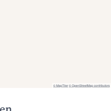
© MapTiler
© OpenStreetMap contributors
nen