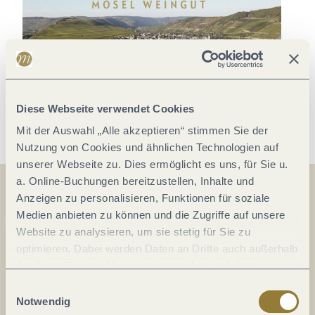
Diese Webseite verwendet Cookies
Mit der Auswahl „Alle akzeptieren“ stimmen Sie der
Nutzung von Cookies und ähnlichen Technologien auf
unserer Webseite zu. Dies ermöglicht es uns, für Sie u.
a. Online-Buchungen bereitzustellen, Inhalte und
Anzeigen zu personalisieren, Funktionen für soziale
Medien anbieten zu können und die Zugriffe auf unsere
Auf der Karte
Website zu analysieren, um sie stetig für Sie zu
optimieren. Dabei werden Daten an Dritte auch außerhalb
Spielesstr. 4
der Europäischen Union weitergegeben und dort
54349 Trittenheim
verarbeitet. Diese Einwilligung ist freiwillig und kann
Einwilligungsauswahl
DE
jederzeit widerrufen werden. Mit der Auswahl "Alle
Notwendig