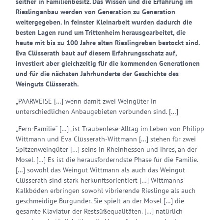
seither in Familienbesitz. Das Wissen und die Erfahrung im
Rieslinganbau werden von Generation zu Generation
weitergegeben. In feinster Kleinarbeit wurden dadurch die
besten Lagen rund um Trittenheim herausgearbeitet, die
heute mit bis zu 100 Jahre alten Rieslingreben bestockt sind.
Eva Clüsserath baut auf diesem Erfahrungsschatz auf,
investiert aber gleichzeitig für die kommenden Generationen
und für die nächsten Jahrhunderte der Geschichte des
Weinguts Clüsserath.
„PAARWEISE […] wenn damit zwei Weingüter in
unterschiedlichen Anbaugebieten verbunden sind. […]
„Fern-Familie“ […] „ist Traubenlese-Alltag im Leben von Philipp
Wittmann und Eva Clüsserath-Wittmann […] stehen für zwei
Spitzenweingüter […] seins in Rheinhessen und ihres, an der
Mosel. […] Es ist die herausforderndste Phase für die Familie.
[…] sowohl das Weingut Wittmann als auch das Weingut
Clüsserath sind stark herkunftsorientiert […] Wittmanns
Kalkböden erbringen sowohl vibrierende Rieslinge als auch
geschmeidige Burgunder. Sie spielt an der Mosel […] die
gesamte Klaviatur der Restsüßequalitäten. […] natürlich