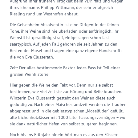
Aufgrund ihrer früheren Tätigkeit beim VDP.Pfalz und wegen
ihres Ehemanns Philipp Wittmann, der sehr erfolgreich
Riesling rund um Westhofen anbaut.
Die Geisenheim-Absolventin ist eine Dirigentin der feinen
Töne, ihre Weine sind nie überladen oder aufdringlich. Ihr
Weinstil ist geradlinig, straff, einige sagen schon fast
saartypisch. Auf jeden Fall gehören sie seit Jahren zu den
Besten der Mosel und tragen eine ganz eigene Handschrift:
die von Eva Clüsserath.
Zeit: Der alles bestimmende Faktor. Jedes Fass ist Teil einer
großen Weinhistorie
Hier geben die Weine den Takt vor. Denn nur sie selbst
bestimmen, wie viel Zeit sie zur Gärung und Reife brauchen.
Winzerin Eva Clüsserath gesteht den Weinen diese auch
geduldig zu. Nach einer Maischestandzeit werden die Trauben
abgepresst und in die gebietstypischen „Moselfuder“ gefüllt, -
alte Eichenholzfässer mit 1000 Liter Fassungsvermögen – wo
sie dank natürlicher Hefen von selbst zu gären beginnen.
Noch bis ins Frühjahr hinein hört man es aus den Fässern