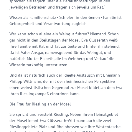
sprechen sie täglich über die Herausforderungen in den
jeweiligen Betrieben und fragen sich jeweils um Rat.“
Wissen als Familienschatz - Schiefer in den Genen - Familie ist
Geborgenheit und Verantwortung zugleich
Wer kann schon alleine ein Weingut führen? Niemand. Schon
gar nicht in den Steilstlagen der Mosel. Eva Clüsserath weiß
ihre Familie mit Rat und Tat zur Seite und hinter ihr stehend.
Da ist Vater Ansgar, namensgebend für das Weingut, und
natürlich Mutter Elsbeth, die im Weinberg und Verkauf die
Winzerin tatkräftig unterstützen.
Und da ist natürlich auch der ideelle Austausch mit Ehemann
Philipp Wittmann, der mit der rheinhessischen Perspektive
einen weinstilistischen Gegenpol zur Mosel bildet, an dem Eva
ihren Rieslingkompaß einordnen kann.
Die Frau für Riesling an der Mosel
Sie spricht und versteht Riesling. Neben ihrem Heimatgebiet
der Mosel kennt Eva Clüsserath-Wittmann auch die zwei
Rieslinggebiete Pfalz und Rheinhessen wie ihre Westentasche.