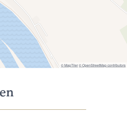
© MapTiler
© OpenStreetMap contributors
nen