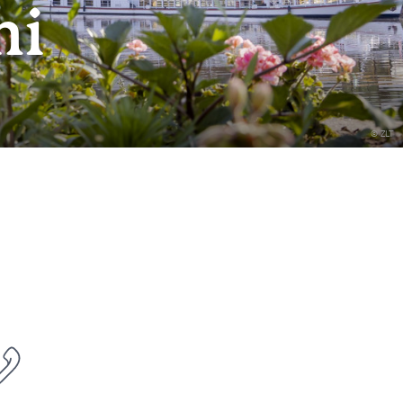
ni
© ZLT