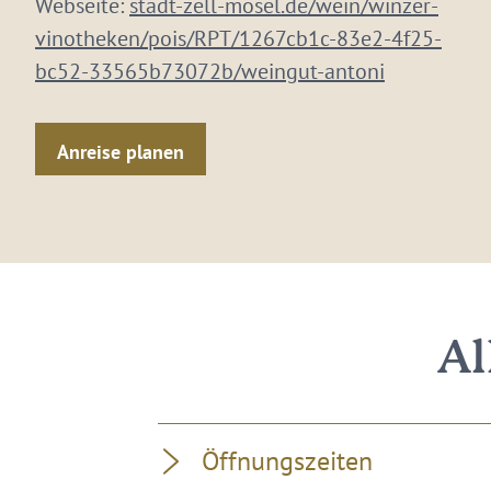
Webseite:
stadt-zell-mosel.de/wein/winzer-
vinotheken/pois/RPT/1267cb1c-83e2-4f25-
bc52-33565b73072b/weingut-antoni
Anreise planen
Al
Öffnungszeiten