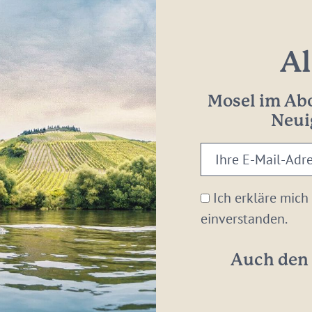
Al
Mosel im Abo
Neui
Ihre
E-
Mail-
Ich erkläre mich
Adresse:
einverstanden.
*
Auch den 