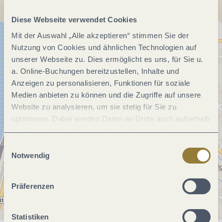
Diese Webseite verwendet Cookies
Mit der Auswahl „Alle akzeptieren“ stimmen Sie der
Nutzung von Cookies und ähnlichen Technologien auf
unserer Webseite zu. Dies ermöglicht es uns, für Sie u.
a. Online-Buchungen bereitzustellen, Inhalte und
Anzeigen zu personalisieren, Funktionen für soziale
Medien anbieten zu können und die Zugriffe auf unsere
Website zu analysieren, um sie stetig für Sie zu
optimieren. Dabei werden Daten an Dritte auch außerhalb
der Europäischen Union weitergegeben und dort
verarbeitet. Diese Einwilligung ist freiwillig und kann
Einwilligungsauswahl
jederzeit widerrufen werden. Mit der Auswahl "Alle
Notwendig
ablehnen" kann es zu Beeinträchtigungen in der Nutzung
unserer Webseite kommen.
Präferenzen
Statistiken