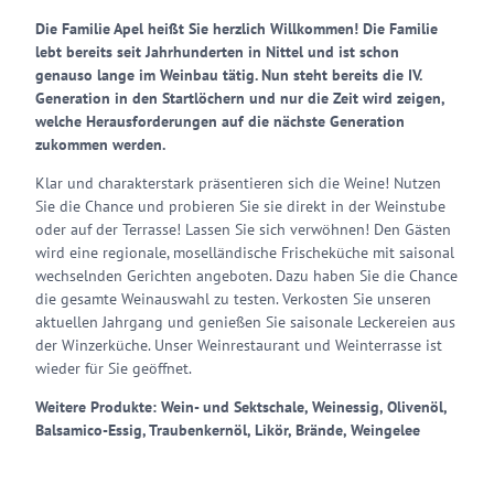
Die Familie Apel heißt Sie herzlich Willkommen! Die Familie
lebt bereits seit Jahrhunderten in Nittel und ist schon
genauso lange im Weinbau tätig. Nun steht bereits die IV.
Generation in den Startlöchern und nur die Zeit wird zeigen,
welche Herausforderungen auf die nächste Generation
zukommen werden.
Klar und charakterstark präsentieren sich die Weine! Nutzen
Sie die Chance und probieren Sie sie direkt in der Weinstube
oder auf der Terrasse! Lassen Sie sich verwöhnen! Den Gästen
wird eine regionale, moselländische Frischeküche mit saisonal
wechselnden Gerichten angeboten. Dazu haben Sie die Chance
die gesamte Weinauswahl zu testen. Verkosten Sie unseren
aktuellen Jahrgang und genießen Sie saisonale Leckereien aus
der Winzerküche. Unser Weinrestaurant und Weinterrasse ist
wieder für Sie geöffnet.
Weitere Produkte: Wein- und Sektschale, Weinessig, Olivenöl,
Balsamico-Essig, Traubenkernöl, Likör, Brände, Weingelee