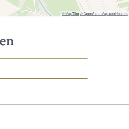
© MapTiler
© OpenStreetMap contributors
nen