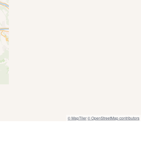
© MapTiler
© OpenStreetMap contributors