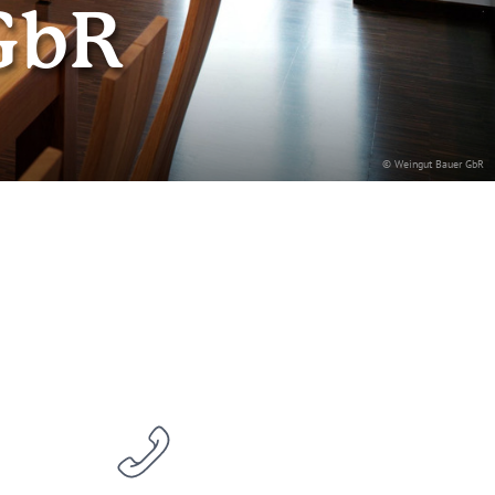
GbR
© Weingut Bauer GbR