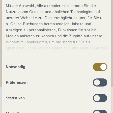
Mit der Auswahl „Alle akzeptieren“ stimmen Sie der
Nutzung von Cookies und ähnlichen Technologien auf
unserer Webseite zu. Dies ermöglicht es uns, für Sie u.
a. Online-Buchungen bereitzustellen, Inhalte und
Anzeigen zu personalisieren, Funktionen für soziale
Medien anbieten zu können und die Zugriffe auf unsere
Website zu analysieren, um sie stetig für Sie zu
optimieren. Dabei werden Daten an Dritte auch außerhalb
der Europäischen Union weitergegeben und dort
verarbeitet. Diese Einwilligung ist freiwillig und kann
Einwilligungsauswahl
jederzeit widerrufen werden. Mit der Auswahl "Alle
Notwendig
ablehnen" kann es zu Beeinträchtigungen in der Nutzung
unserer Webseite kommen.
Präferenzen
Statistiken
Allgemeine Informationen