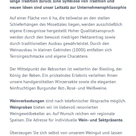
lange Tradition zurück. Eine Symbiose von Tradition und
neuen Ideen sind unser Leitsatz zur Unternehmensphilosophie
Auf einer Fläche von 6 ha, die teilweise an den steilen
Schieferhängen des Moseltales liegen, werden ausschließlich
eigene Erzeugnisse hergestellt Hoher Qualitätsanspruch
werden durch den bewusst niedrigen Hektarertrag sowie
durch traditionellen Ausbau gewährleistet. Durch den
Weinausbau in kleinen Gebinden (1000l) entfalten sich
Terroirgeschmacke und eigene Charaktere.
Der Mittelpunkt der Rebsorten ist weiterhin der Riesling, der
König der Reben. Ein prickelndes Erlebnis verleihen Ihnen
unsere handgerüttelten Winzersekte sowie die eleganten
feinfruchtigen Burgunder Rot-, Rosé- und Weißweine.
Weinverkostungen
sind nach telefonischer Absprache möglich.
Weinproben
bieten wir im liebevoll renovierten
Weingewölbekeller an. Auf Wunsch reichen wir regionale
Speisen. Die Adresse für individuelle
Wein- und Sektpräsente.
Überzeugen Sie sich selbst von unserem Weingut und lassen