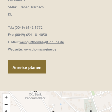
56841 Traben-Trarbach
DE
Tel.:
(0049) 6541 5772
Fax:
(0049) 6541 814050
E-Mail:
weingutthomas@t-online.de
Webseite:
www.thomasweine.de
Anreise planen