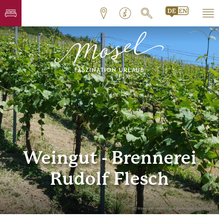
Weingut - Brennerei
Rudolf Flesch
© Wein- und Ferienregion Bernkastel-Kues GmbH