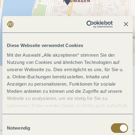
Diese Webseite verwendet Cookies
Mit der Auswahl „Alle akzeptieren“ stimmen Sie der
Nutzung von Cookies und ähnlichen Technologien auf
unserer Webseite zu. Dies ermöglicht es uns, für Sie u.
a. Online-Buchungen bereitzustellen, Inhalte und
Allgemeine Informationen
Anzeigen zu personalisieren, Funktionen für soziale
Medien anbieten zu können und die Zugriffe auf unsere
Website zu analysieren, um sie stetig für Sie zu
Öffnungszeiten
optimieren. Dabei werden Daten an Dritte auch außerhalb
der Europäischen Union weitergegeben und dort
verarbeitet. Diese Einwilligung ist freiwillig und kann
Einwilligungsauswahl
jederzeit widerrufen werden. Mit der Auswahl "Alle
Notwendig
ablehnen" kann es zu Beeinträchtigungen in der Nutzung