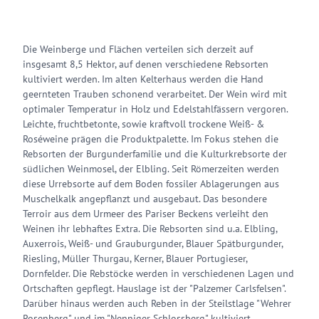
Die Weinberge und Flächen verteilen sich derzeit auf
insgesamt 8,5 Hektor, auf denen verschiedene Rebsorten
kultiviert werden. Im alten Kelterhaus werden die Hand
geernteten Trauben schonend verarbeitet. Der Wein wird mit
optimaler Temperatur in Holz und Edelstahlfässern vergoren.
Leichte, fruchtbetonte, sowie kraftvoll trockene Weiß- &
Roséweine prägen die Produktpalette. Im Fokus stehen die
Rebsorten der Burgunderfamilie und die Kulturkrebsorte der
südlichen Weinmosel, der Elbling. Seit Römerzeiten werden
diese Urrebsorte auf dem Boden fossiler Ablagerungen aus
Muschelkalk angepflanzt und ausgebaut. Das besondere
Terroir aus dem Urmeer des Pariser Beckens verleiht den
Weinen ihr lebhaftes Extra. Die Rebsorten sind u.a. Elbling,
Auxerrois, Weiß- und Grauburgunder, Blauer Spätburgunder,
Riesling, Müller Thurgau, Kerner, Blauer Portugieser,
Dornfelder. Die Rebstöcke werden in verschiedenen Lagen und
Ortschaften gepflegt. Hauslage ist der "Palzemer Carlsfelsen".
Darüber hinaus werden auch Reben in der Steilstlage "Wehrer
Rosenberg" und im "Nenniger Schlossberg" kultiviert.