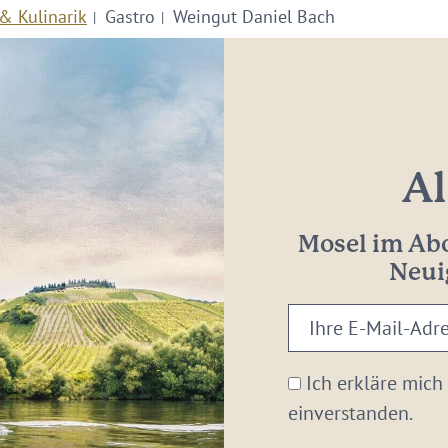
& Kulinarik
Gastro
Weingut Daniel Bach
Al
Mosel im Abo
Neui
Ihre
E-
Mail-
Ich erkläre mich
Adresse:
einverstanden.
*