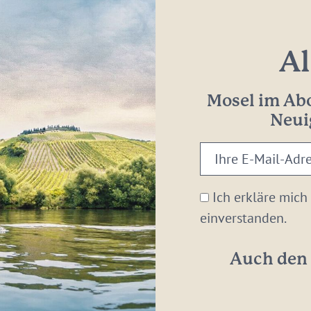
Al
Mosel im Abo
Neui
Ihre
E-
Mail-
Ich erkläre mich
Adresse:
einverstanden.
*
Auch den 