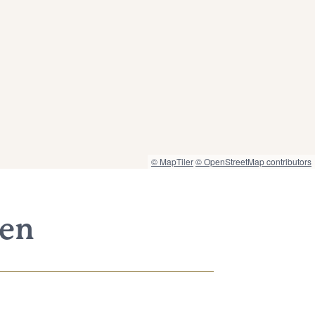
© MapTiler
© OpenStreetMap contributors
nen