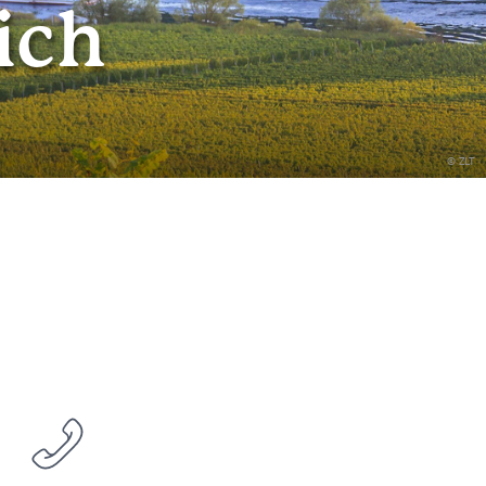
ich
© ZLT