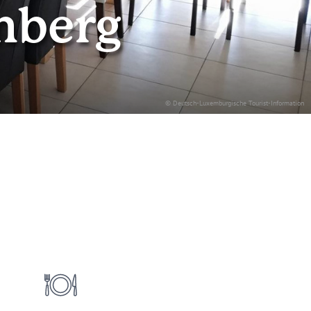
mberg
© Deutsch-Luxemburgische Tourist-Information