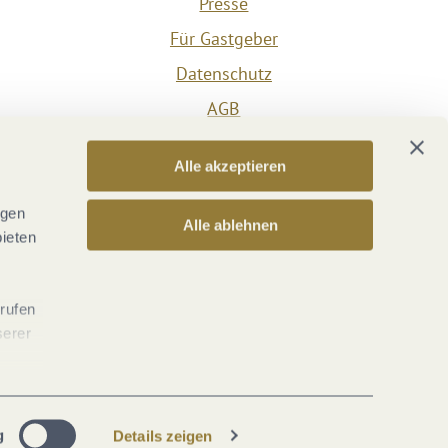
Presse
Für Gastgeber
Datenschutz
AGB
Impressum
Alle akzeptieren
Barrierefreiheit
Vertrag widerrufen
ngen
Alle ablehnen
bieten
Versicherungsvertrag widerrufen
rrufen
serer
g
Details zeigen