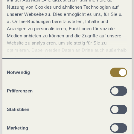
Nutzung von Cookies und ähnlichen Technologien auf
unserer Webseite zu. Dies ermöglicht es uns, für Sie u.
a. Online-Buchungen bereitzustellen, Inhalte und
Anzeigen zu personalisieren, Funktionen für soziale
Medien anbieten zu können und die Zugriffe auf unsere
Website zu analysieren, um sie stetig für Sie zu
optimieren. Dabei werden Daten an Dritte auch außerhalb
der Europäischen Union weitergegeben und dort
verarbeitet. Diese Einwilligung ist freiwillig und kann
Einwilligungsauswahl
jederzeit widerrufen werden. Mit der Auswahl "Alle
Notwendig
ablehnen" kann es zu Beeinträchtigungen in der Nutzung
unserer Webseite kommen.
Präferenzen
Allgemeine Informationen
Statistiken
Öffnungszeiten
Marketing