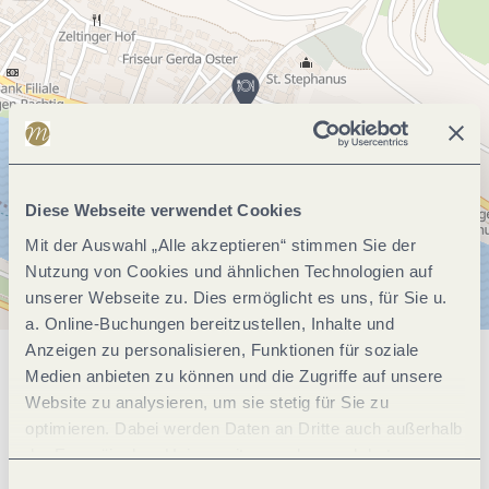
Diese Webseite verwendet Cookies
Mit der Auswahl „Alle akzeptieren“ stimmen Sie der
Nutzung von Cookies und ähnlichen Technologien auf
unserer Webseite zu. Dies ermöglicht es uns, für Sie u.
a. Online-Buchungen bereitzustellen, Inhalte und
Anzeigen zu personalisieren, Funktionen für soziale
Medien anbieten zu können und die Zugriffe auf unsere
Allgemeine Informationen
Website zu analysieren, um sie stetig für Sie zu
optimieren. Dabei werden Daten an Dritte auch außerhalb
der Europäischen Union weitergegeben und dort
Öffnungszeiten
verarbeitet. Diese Einwilligung ist freiwillig und kann
Einwilligungsauswahl