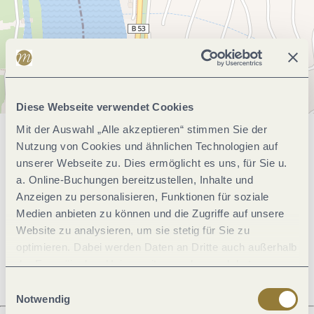
Diese Webseite verwendet Cookies
Mit der Auswahl „Alle akzeptieren“ stimmen Sie der
Allgemeine Informationen
Nutzung von Cookies und ähnlichen Technologien auf
unserer Webseite zu. Dies ermöglicht es uns, für Sie u.
a. Online-Buchungen bereitzustellen, Inhalte und
Anzeigen zu personalisieren, Funktionen für soziale
Öffnungszeiten
Medien anbieten zu können und die Zugriffe auf unsere
Website zu analysieren, um sie stetig für Sie zu
Ruhetage
optimieren. Dabei werden Daten an Dritte auch außerhalb
der Europäischen Union weitergegeben und dort
verarbeitet. Diese Einwilligung ist freiwillig und kann
Einwilligungsauswahl
jederzeit widerrufen werden. Mit der Auswahl "Alle
Notwendig