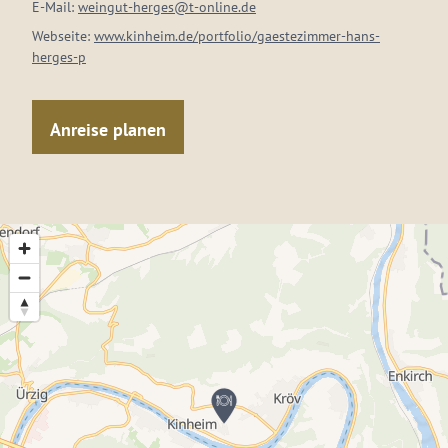
E-Mail:
weingut-herges@t-online.de
Webseite:
www.kinheim.de/portfolio/gaestezimmer-hans-
herges-p
Anreise planen