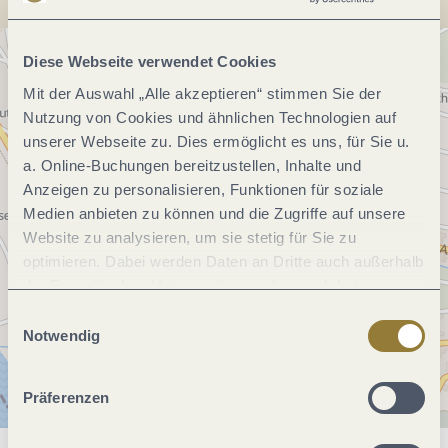
Diese Webseite verwendet Cookies
Mit der Auswahl „Alle akzeptieren“ stimmen Sie der
Nutzung von Cookies und ähnlichen Technologien auf
unserer Webseite zu. Dies ermöglicht es uns, für Sie u.
a. Online-Buchungen bereitzustellen, Inhalte und
Anzeigen zu personalisieren, Funktionen für soziale
Medien anbieten zu können und die Zugriffe auf unsere
Website zu analysieren, um sie stetig für Sie zu
optimieren. Dabei werden Daten an Dritte auch außerhalb
der Europäischen Union weitergegeben und dort
verarbeitet. Diese Einwilligung ist freiwillig und kann
Einwilligungsauswahl
jederzeit widerrufen werden. Mit der Auswahl "Alle
Notwendig
ablehnen" kann es zu Beeinträchtigungen in der Nutzung
unserer Webseite kommen.
Präferenzen