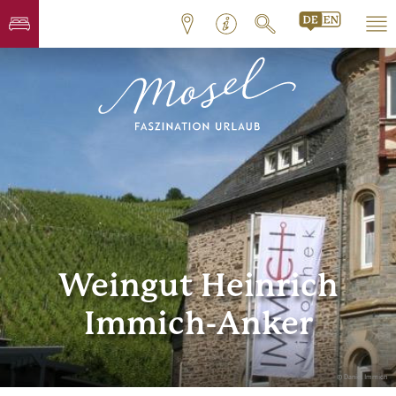
Weingut Heinrich
Immich-Anker
© Daniel Immich