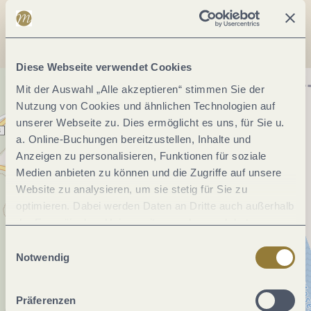
Anreise planen
Diese Webseite verwendet Cookies
Mit der Auswahl „Alle akzeptieren“ stimmen Sie der
Nutzung von Cookies und ähnlichen Technologien auf
unserer Webseite zu. Dies ermöglicht es uns, für Sie u.
a. Online-Buchungen bereitzustellen, Inhalte und
Anzeigen zu personalisieren, Funktionen für soziale
Medien anbieten zu können und die Zugriffe auf unsere
Website zu analysieren, um sie stetig für Sie zu
optimieren. Dabei werden Daten an Dritte auch außerhalb
der Europäischen Union weitergegeben und dort
verarbeitet. Diese Einwilligung ist freiwillig und kann
Einwilligungsauswahl
jederzeit widerrufen werden. Mit der Auswahl "Alle
Notwendig
ablehnen" kann es zu Beeinträchtigungen in der Nutzung
unserer Webseite kommen.
Präferenzen